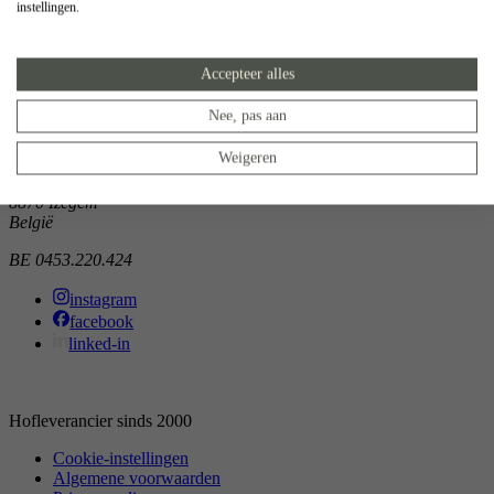
instellingen.
Showroom
Doorniksewijk 138
Accepteer alles
8500 Kortrijk
België
Nee, pas aan
Atelier
Weigeren
Noordkaai 1/3
8870 Izegem
België
BE 0453.220.424
instagram
facebook
linked-in
Hofleverancier sinds 2000
Cookie-instellingen
Algemene voorwaarden