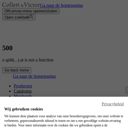
Ga naar de homepagina
Offcanvas-menu openen/sluiten
Open zoekbalk
500
e.split(...).at is not a function
Go back home
Ga naar de homepagina
Producten
Catalogus
Maatwerk
Contact
Privacybeleid
Vakmanschap
Wij gebruiken cookies
Jobs
We kunnen deze plaatsen voor analyse van onze bezoekersgegevens, om onze website te
verbeteren, gepersonaliseerde inhoud te tonen en om u een geweldige website-ervaring
Collett & Victor
te bieden. Voor meer informatie over de cookies die we gebruiken opent u de