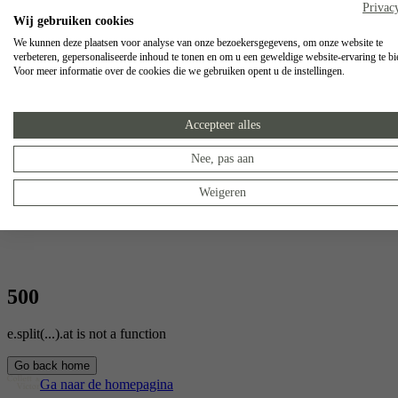
Privac
Wij gebruiken cookies
We kunnen deze plaatsen voor analyse van onze bezoekersgegevens, om onze website te
verbeteren, gepersonaliseerde inhoud te tonen en om u een geweldige website-ervaring te bi
Voor meer informatie over de cookies die we gebruiken opent u de instellingen.
Accepteer alles
Nee, pas aan
Weigeren
500
e.split(...).at is not a function
Go back home
Ga naar de homepagina