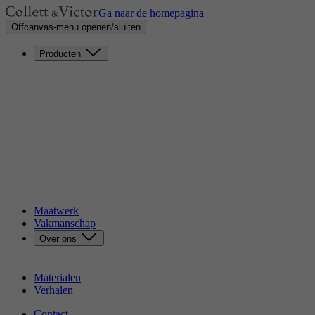
Ga naar de homepagina
Offcanvas-menu openen/sluiten
Producten
Zetels
Eenzitters
Loveseats
Chaises longues
Bedhoofden
Banken
Eetkamerstoelen
Poufs
Tafels
Ontdek onze catalogus
Maatwerk
Vakmanschap
Over ons
Ons verhaal
Duurzaamheid
Materialen
Verhalen
Contact