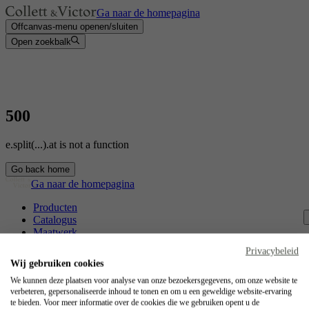
Ga naar de homepagina
Offcanvas-menu openen/sluiten
Open zoekbalk
500
e.split(...).at is not a function
Go back home
Ga naar de homepagina
Producten
Catalogus
Maatwerk
Contact
Privacybeleid
Vakmanschap
Wij gebruiken cookies
Jobs
We kunnen deze plaatsen voor analyse van onze bezoekersgegevens, om onze website te
verbeteren, gepersonaliseerde inhoud te tonen en om u een geweldige website-ervaring
Collett & Victor
te bieden. Voor meer informatie over de cookies die we gebruiken opent u de