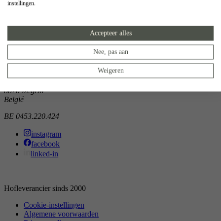
instellingen.
Showroom
Doorniksewijk 138
Accepteer alles
8500 Kortrijk
België
Nee, pas aan
Atelier
Weigeren
Noordkaai 1/3
8870 Izegem
België
BE 0453.220.424
instagram
facebook
linked-in
Hofleverancier sinds 2000
Cookie-instellingen
Algemene voorwaarden