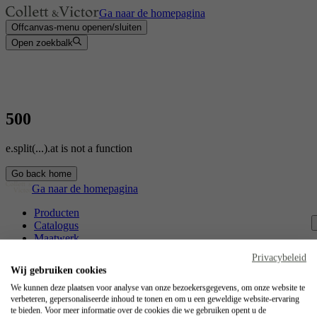
Ga naar de homepagina
Offcanvas-menu openen/sluiten
Open zoekbalk
500
e.split(...).at is not a function
Go back home
Ga naar de homepagina
Producten
Catalogus
Maatwerk
Contact
Privacybeleid
Vakmanschap
Wij gebruiken cookies
Jobs
We kunnen deze plaatsen voor analyse van onze bezoekersgegevens, om onze website te
verbeteren, gepersonaliseerde inhoud te tonen en om u een geweldige website-ervaring
Collett & Victor
te bieden. Voor meer informatie over de cookies die we gebruiken opent u de