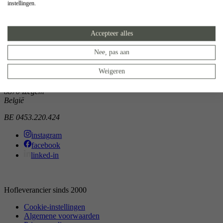
instellingen.
Showroom
Doorniksewijk 138
Accepteer alles
8500 Kortrijk
België
Nee, pas aan
Atelier
Weigeren
Noordkaai 1/3
8870 Izegem
België
BE 0453.220.424
instagram
facebook
linked-in
Hofleverancier sinds 2000
Cookie-instellingen
Algemene voorwaarden