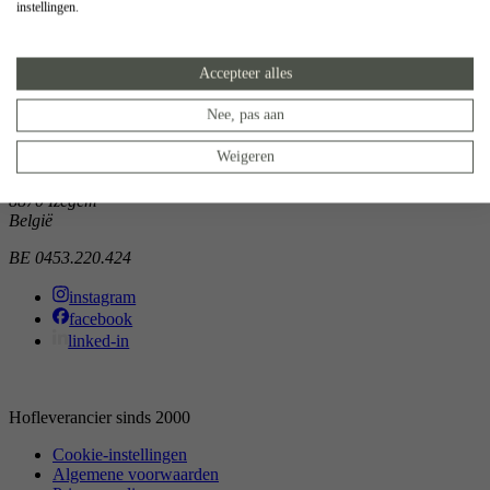
instellingen.
Showroom
Doorniksewijk 138
Accepteer alles
8500 Kortrijk
België
Nee, pas aan
Atelier
Weigeren
Noordkaai 1/3
8870 Izegem
België
BE 0453.220.424
instagram
facebook
linked-in
Hofleverancier sinds 2000
Cookie-instellingen
Algemene voorwaarden