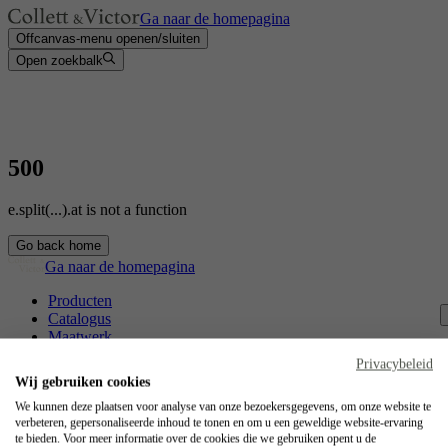
Ga naar de homepagina
Offcanvas-menu openen/sluiten
Open zoekbalk
500
e.split(...).at is not a function
Go back home
Ga naar de homepagina
Producten
Catalogus
Maatwerk
Contact
Privacybeleid
Vakmanschap
Wij gebruiken cookies
Jobs
We kunnen deze plaatsen voor analyse van onze bezoekersgegevens, om onze website te
verbeteren, gepersonaliseerde inhoud te tonen en om u een geweldige website-ervaring
Collett & Victor
te bieden. Voor meer informatie over de cookies die we gebruiken opent u de