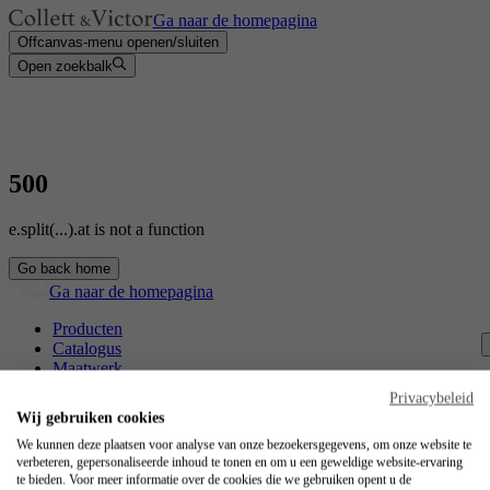
Ga naar de homepagina
Offcanvas-menu openen/sluiten
Open zoekbalk
500
e.split(...).at is not a function
Go back home
Ga naar de homepagina
Producten
Catalogus
Maatwerk
Contact
Privacybeleid
Vakmanschap
Wij gebruiken cookies
Jobs
We kunnen deze plaatsen voor analyse van onze bezoekersgegevens, om onze website te
verbeteren, gepersonaliseerde inhoud te tonen en om u een geweldige website-ervaring
Collett & Victor
te bieden. Voor meer informatie over de cookies die we gebruiken opent u de