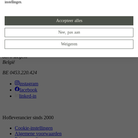
instellingen.
Showroom
Doorniksewijk 138
Accepteer alles
8500 Kortrijk
België
Nee, pas aan
Atelier
Weigeren
Noordkaai 1/3
8870 Izegem
België
BE 0453.220.424
instagram
facebook
linked-in
Hofleverancier sinds 2000
Cookie-instellingen
Algemene voorwaarden