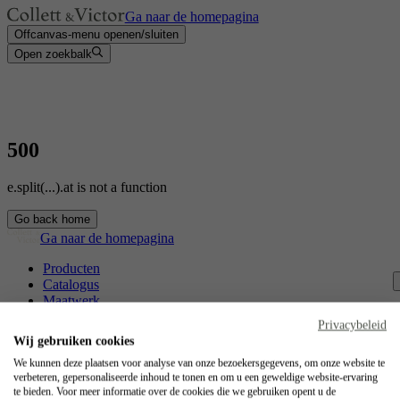
Ga naar de homepagina
Offcanvas-menu openen/sluiten
Open zoekbalk
500
e.split(...).at is not a function
Go back home
Ga naar de homepagina
Producten
Catalogus
Maatwerk
Contact
Privacybeleid
Vakmanschap
Wij gebruiken cookies
Jobs
We kunnen deze plaatsen voor analyse van onze bezoekersgegevens, om onze website te
verbeteren, gepersonaliseerde inhoud te tonen en om u een geweldige website-ervaring
Collett & Victor
te bieden. Voor meer informatie over de cookies die we gebruiken opent u de