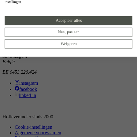
instellingen.
Showroom
Doorniksewijk 138
Accepteer alles
8500 Kortrijk
België
Nee, pas aan
Atelier
Weigeren
Noordkaai 1/3
8870 Izegem
België
BE 0453.220.424
instagram
facebook
linked-in
Hofleverancier sinds 2000
Cookie-instellingen
Algemene voorwaarden