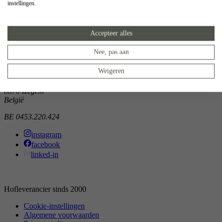
instellingen.
Showroom
Doorniksewijk 138
Accepteer alles
8500 Kortrijk
België
Nee, pas aan
Atelier
Weigeren
Noordkaai 1/3
8870 Izegem
België
BE 0453.220.424
instagram
facebook
linked-in
Hofleverancier sinds 2000
Cookie-instellingen
Algemene voorwaarden