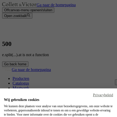
Ga naar de homepagina
Offcanvas-menu openen/sluiten
Open zoekbalk
500
e.split(...).at is not a function
Go back home
Ga naar de homepagina
Producten
Catalogus
Maatwerk
Contact
Privacybeleid
Vakmanschap
Wij gebruiken cookies
Jobs
We kunnen deze plaatsen voor analyse van onze bezoekersgegevens, om onze website te
verbeteren, gepersonaliseerde inhoud te tonen en om u een geweldige website-ervaring
Collett & Victor
te bieden. Voor meer informatie over de cookies die we gebruiken opent u de