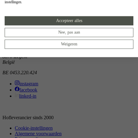
instellingen.
Showroom
Doorniksewijk 138
Accepteer alles
8500 Kortrijk
België
Nee, pas aan
Atelier
Weigeren
Noordkaai 1/3
8870 Izegem
België
BE 0453.220.424
instagram
facebook
linked-in
Hofleverancier sinds 2000
Cookie-instellingen
Algemene voorwaarden