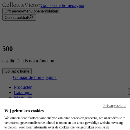
Ga naar de homepagina
Offcanvas-menu openen/sluiten
Open zoekbalk
500
e.split(...).at is not a function
Go back home
Ga naar de homepagina
Producten
Catalogus
Maatwerk
Contact
Privacybeleid
Vakmanschap
Wij gebruiken cookies
Jobs
We kunnen deze plaatsen voor analyse van onze bezoekersgegevens, om onze website te
verbeteren, gepersonaliseerde inhoud te tonen en om u een geweldige website-ervaring
Collett & Victor
te bieden. Voor meer informatie over de cookies die we gebruiken opent u de