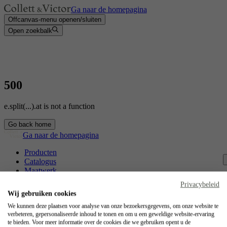
Ga naar de homepagina
Offcanvas-menu openen/sluiten
Open zoekbalk
500
e.split(...).at is not a function
Go back home
Ga naar de homepagina
Producten
Catalogus
Maatwerk
Contact
Privacybeleid
Vakmanschap
Wij gebruiken cookies
Jobs
We kunnen deze plaatsen voor analyse van onze bezoekersgegevens, om onze website te
verbeteren, gepersonaliseerde inhoud te tonen en om u een geweldige website-ervaring
Collett & Victor
te bieden. Voor meer informatie over de cookies die we gebruiken opent u de