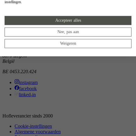
instellingen.
Showroom
Doorniksewijk 138
Accepteer alles
8500 Kortrijk
België
Nee, pas aan
Atelier
Weigeren
Noordkaai 1/3
8870 Izegem
België
BE 0453.220.424
instagram
facebook
linked-in
Hofleverancier sinds 2000
Cookie-instellingen
Algemene voorwaarden