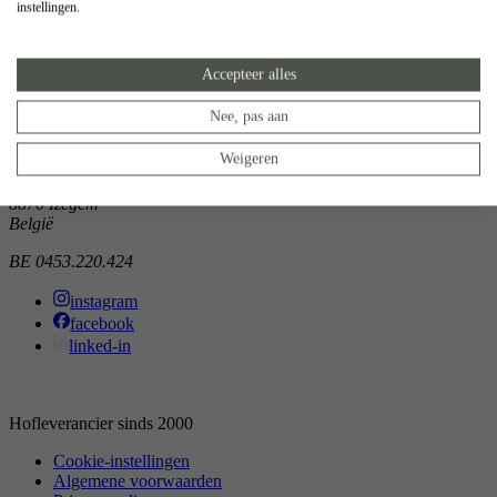
instellingen.
Showroom
Doorniksewijk 138
Accepteer alles
8500 Kortrijk
België
Nee, pas aan
Atelier
Weigeren
Noordkaai 1/3
8870 Izegem
België
BE 0453.220.424
instagram
facebook
linked-in
Hofleverancier sinds 2000
Cookie-instellingen
Algemene voorwaarden