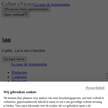
Ga naar de homepagina
Offcanvas-menu openen/sluiten
Open zoekbalk
500
e.split(...).at is not a function
Go back home
Ga naar de homepagina
Producten
Catalogus
Maatwerk
Contact
Privacybeleid
Vakmanschap
Wij gebruiken cookies
Jobs
We kunnen deze plaatsen voor analyse van onze bezoekersgegevens, om onze website te
verbeteren, gepersonaliseerde inhoud te tonen en om u een geweldige website-ervaring
Collett & Victor
te bieden. Voor meer informatie over de cookies die we gebruiken opent u de