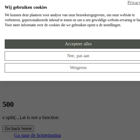
Privac
Wij gebruiken cookies
We kunnen deze plaatsen voor analyse van onze bezoekersgegevens, om onze website te
verbeteren, gepersonaliseerde inhoud te tonen en om u een geweldige website-ervaring te bi
Voor meer informatie over de cookies die we gebruiken opent u de instellingen.
Accepteer alles
Nee, pas aan
Weigeren
500
e.split(...).at is not a function
Go back home
Ga naar de homepagina