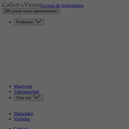
Ga naar de homepagina
Offcanvas-menu openen/sluiten
Producten
Zetels
Eenzitters
Loveseats
Chaises longues
Bedhoofden
Banken
Eetkamerstoelen
Poufs
Tafels
Ontdek onze catalogus
Maatwerk
Vakmanschap
Over ons
Ons verhaal
Duurzaamheid
Materialen
Verhalen
Contact